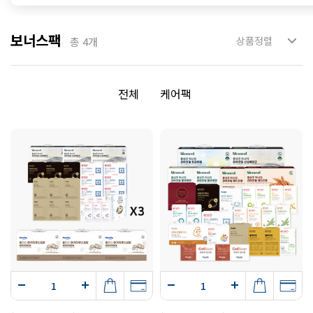
보너스팩
총
4
개
전체
케어팩