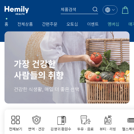
홈
전체상품
간편주문
오토십
이벤트
멤버십
매
전체보기
면역ㆍ건강
김영귀 환원수
두유ㆍ음료
뷰티ㆍ리빙
헬스케어