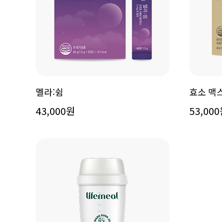
멜라:쉼
효소 맥
43,000원
53,00