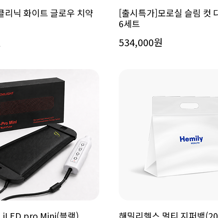
 클리닉 화이트 글로우 치약
[출시특가]모로실 슬림 컷
6세트
원
534,000원
LED pro Mini(블랙)
해밀리헬스 멀티 지퍼백(20