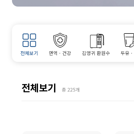
전체보기
면역ㆍ건강
김영귀 환원수
두유
전체보기
총
225
개