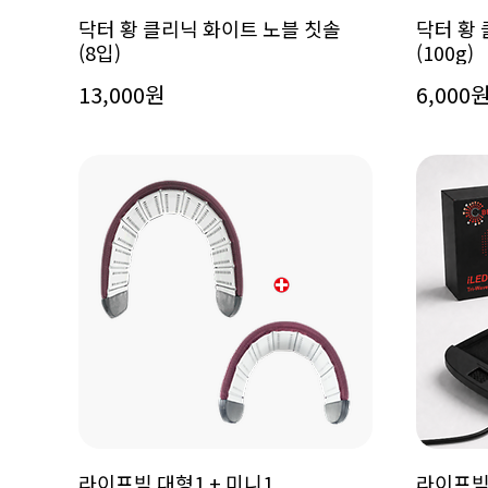
닥터 황 클리닉 화이트 노블 칫솔
닥터 황
(8입)
(100g)
13,000원
6,000
라이프빔 대형1 + 미니1
라이프빔 i