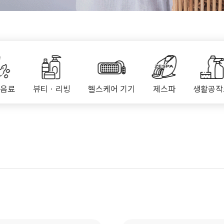
ㆍ음료
뷰티ㆍ리빙
헬스케어 기기
제스파
생활공작