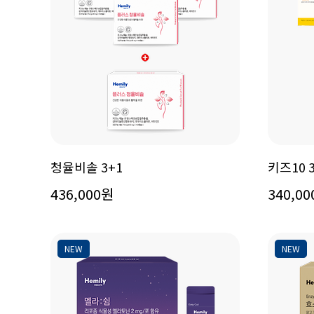
청율비솔 3+1
키즈10 
436,000원
340,0
NEW
NEW