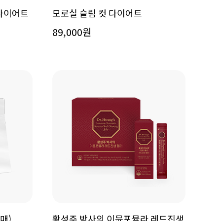
 다이어트
모로실 슬림 컷 다이어트
89,000원
매)
황성주 박사의 이뮨포뮬라 레드진생