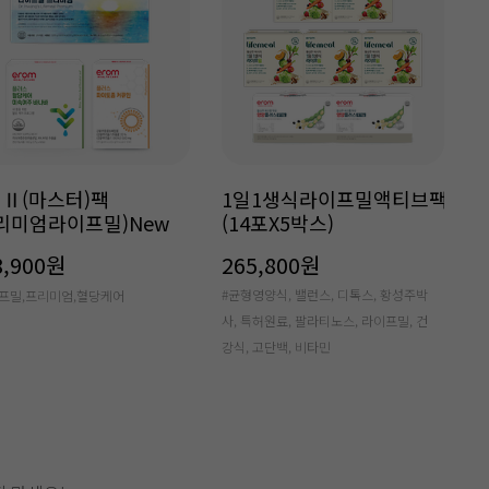
 Ⅱ(마스터)팩
1일1생식라이프밀액티브팩
리미엄라이프밀)New
(14포X5박스)
8,900원
265,800원
#균형영양식, 밸런스, 디톡스, 황성주박
프밀,프리미엄,혈당케어
사, 특허원료, 팔라티노스, 라이프밀, 건
강식, 고단백, 비타민