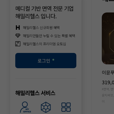
메디컬 기반 면역 전문 기업
해밀리헬스 입니다.
해밀리헬스 신규회원 혜택
해밀리안들만 누릴 수 있는 특별 혜택
해밀리헬스의 프리미엄 오토십
로그인
한비타민C
근력&프로틴 맥스
플러스
원
85,000원
86,0
제,유기농,맛있는,인디언
#근력개선,운동,식물성단백질,근육,강황,
#혈당, 강
해밀리헬스 서비스
,온가족,활력,건강
커큐민,근력,프로틴,단백질,근력&프로틴
튜머릭, 강
맥스,프로틴맥스