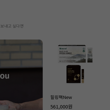
 보내고 싶다면
힐링팩New
561,000원