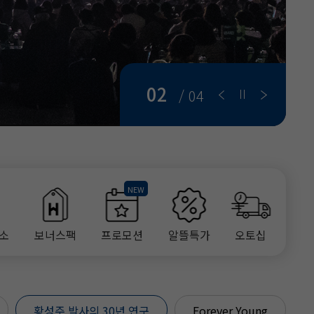
03
/ 04
소
보너스팩
프로모션
알뜰특가
오토십
황성주 박사의 30년 연구
Forever Young