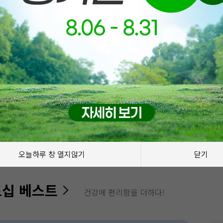
밀리헬스만의 혜택
오늘하루 창 열지않기
닫기
십 베스트
건강에 편리함을 더하다!