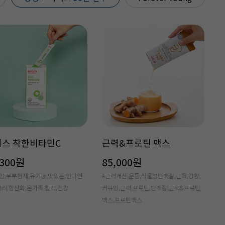
NEW
건강 칼마디
효소 맥스
,500원
53,000원
, 마그네슘, 비타민D, 망간, 식물성,
#효소,효소맥스,비움프로젝트,엔자임믹
 골다공증, 초유, 비타민K, 비타민K2
스,효소활성,발효효소