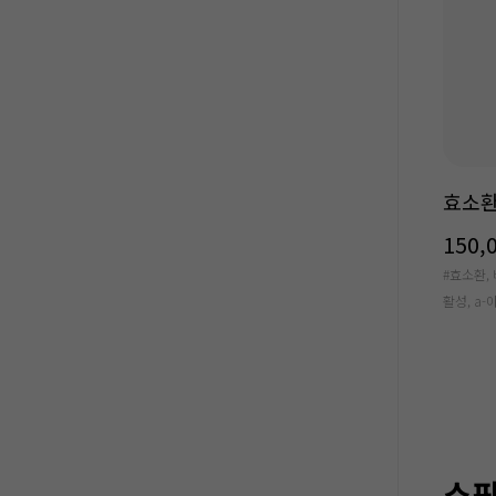
효소환
150,
#효소환,
활성, a
쇼핑