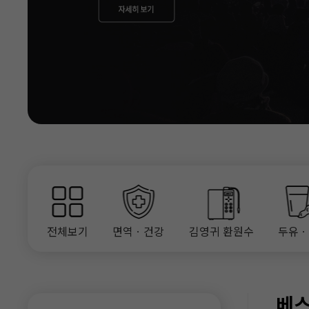
전체보기
면역ㆍ건강
김영귀 환원수
두유
베