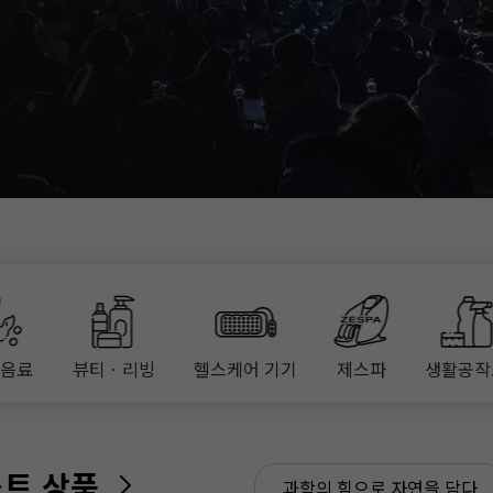
ㆍ음료
뷰티ㆍ리빙
헬스케어 기기
제스파
생활공작
스트 상품
과학의 힘으로 자연을 담다