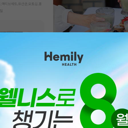
,액티브세트,유산균,오토십,홍
프밀
세트(무가당)New
300원