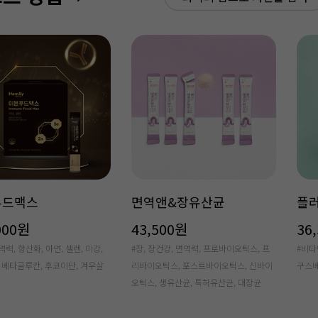
 파이토좀 커큐민
플러스 휴젠푸드
뼈
00원
54,000원
43
황, 메리바, 당뇨, 고혈당, 관리,
#항산화,셀렌,파이토젠,활성산소,면역,활
#칼슘
황, 염증, 관절
력,세포보호,식물영양소,온가족
해수,