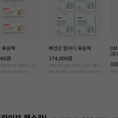
 묶음팩
뼈건강 칼마디 묶음팩
DM
(프
000원
174,000원
33
 비움프로젝트, 발효효소, 효소
#칼슘, 마그네슘, 비타민D, 망간, 식물성,
#라이
-아밀라아제, 프로테아제
해수, 골다공증, 초유, 비타민K, 비타민K2
라이브 해쇼라!