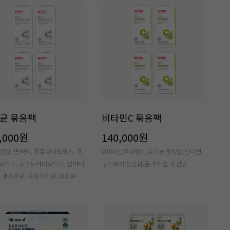
균 묶음팩
비타민C 묶음팩
,000원
140,000원
장건강, 면역력, 프로바이오틱스, 프
#비타민,무부형제,유기농,맛있는,인디언
오틱스, 포스트바이오틱스, 신바이
구스베리,항산화,온가족,활력,건강
 생유산균, 특허유산균, 대장균