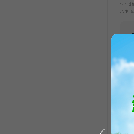
#레드진생
삼,라이
액티브
207,