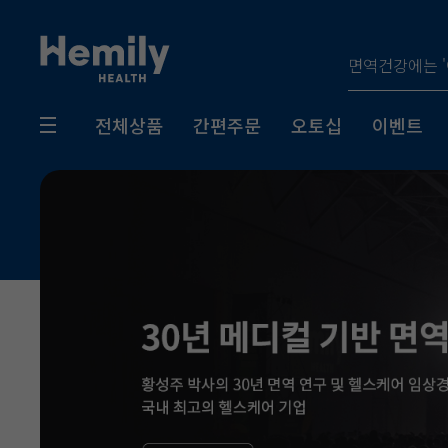
전체상품
간편주문
오토십
이벤트