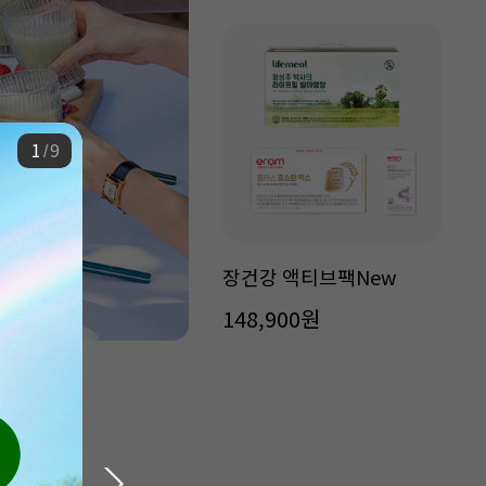
2
9
/
장건강 액티브팩New
148,900원