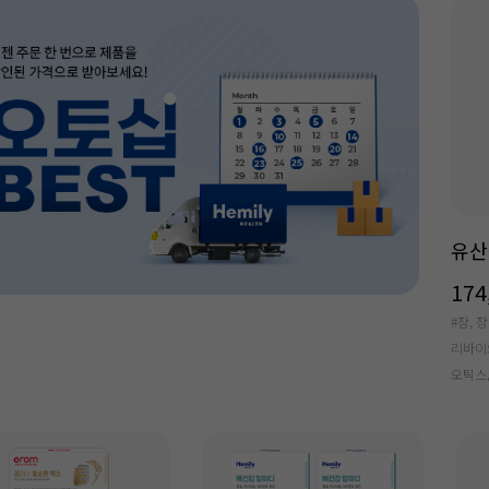
유산
174
#장, 
리바이
오틱스,