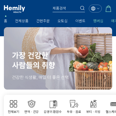
홈
전체상품
간편주문
오토십
이벤트
멤버십
매
전체보기
면역ㆍ건강
김영귀 환원수
두유ㆍ음료
뷰티ㆍ리빙
헬스케어