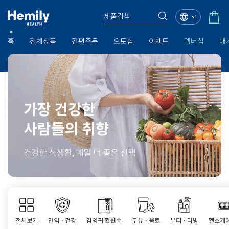
홈
전체상품
간편주문
오토십
이벤트
멤버십
매
전체보기
면역ㆍ건강
김영귀 환원수
두유ㆍ음료
뷰티ㆍ리빙
헬스케어