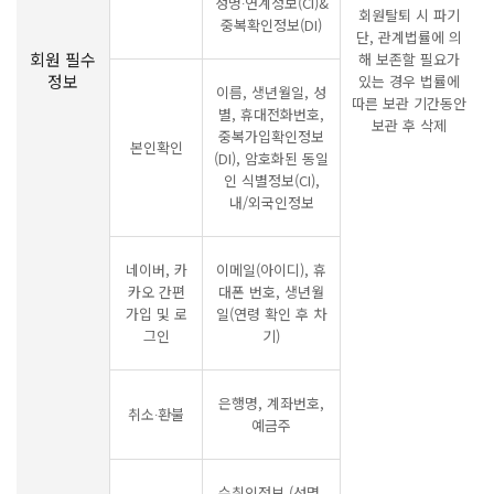
성명∙연계정보(CI)&
회원탈퇴 시 파기
중복확인정보(DI)
단, 관계법률에 의
회원 필수
해 보존할 필요가
정보
있는 경우 법률에
이름, 생년월일, 성
따른 보관 기간동안
별, 휴대전화번호,
보관 후 삭제
중복가입확인정보
본인확인
(DI), 암호화된 동일
인 식별정보(CI),
내/외국인정보
네이버, 카
이메일(아이디), 휴
카오 간편
대폰 번호, 생년월
가입 및 로
일(연령 확인 후 차
그인
기)
은행명, 계좌번호,
취소∙환불
예금주
수취인정보 (성명,