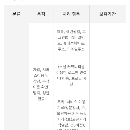
분류
목적
처리 항목
보유기간
이름, 생년월일, 로
그인ID, ID비밀번
호, 휴대전화번호,
주소, 이메일주소
(소셜 커뮤니티를
가입, 서비
이용한 로그인 연결
스이용 및
시) 이름, 프로필 사
상담, 부정
진
이용 확인∙
방지, 성인
인증
쿠키, 서비스 이용
기록(방문일시, IP,
불량이용 기록 등),
기기정보(고유기기
식별값, OS버전),