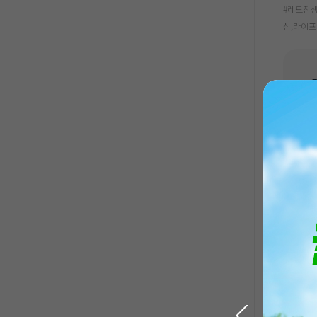
#레드진생
삼,라이
액티브
207,