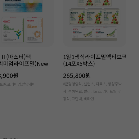
 Ⅱ(마스터)팩
1일1생식라이프밀액티브팩
리미엄라이프밀)New
(14포X5박스)
8,900원
265,800원
#균형영양식, 밸런스, 디톡스, 황성주박
프밀,프리미엄,혈당케어
사, 특허원료, 팔라티노스, 라이프밀, 건
강식, 고단백, 비타민