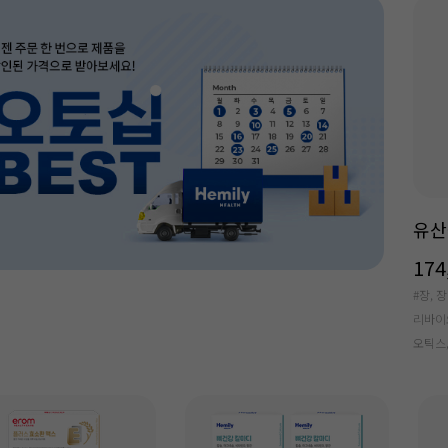
유산
174
#장, 
리바이
오틱스,