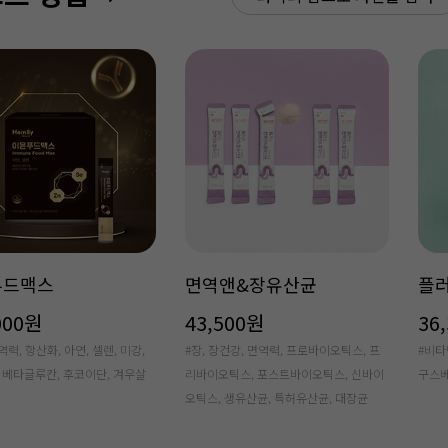
푸드맥스
면역앤&장유산균
플
000원
43,500원
36
역력, 항산화, 아연, 셀렌, 미강,
#장, 장건강, 면역력, 프로바이오틱스, 프
#비타
 베타글루칸, 후코이단, 겨우살
리바이오틱스, 포스트바이오틱스, 신바이
구스베
오틱스, 생유산균, 특허유산균, 대장균