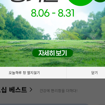
밀리헬스만의 혜택
오늘하루 창 열지않기
닫기
십 베스트
건강에 편리함을 더하다!