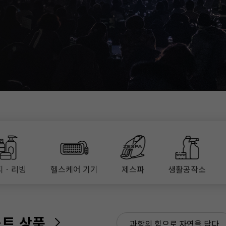
티ㆍ리빙
헬스케어 기기
제스파
생활공작소
스트 상품
과학의 힘으로 자연을 담다