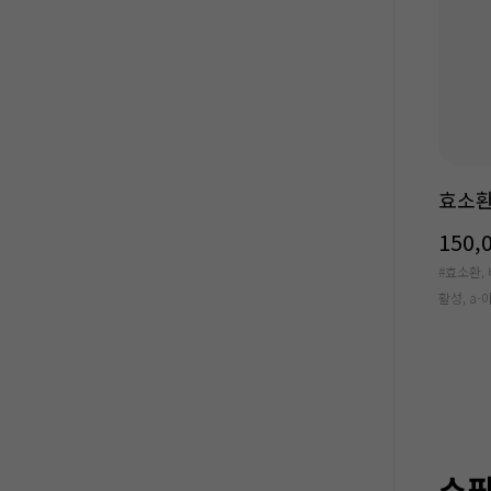
효소환
150,
#효소환,
활성, a
쇼핑