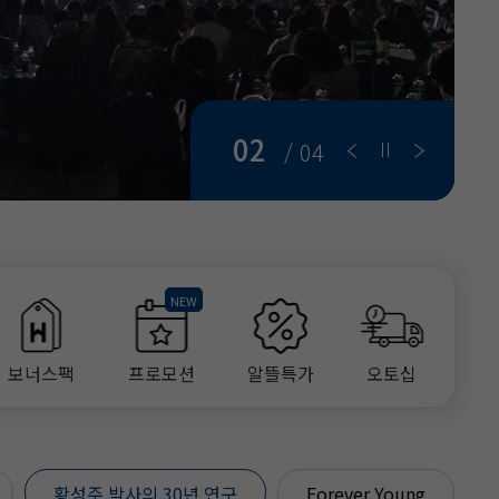
02
/ 04
보너스팩
프로모션
알뜰특가
오토십
황성주 박사의 30년 연구
Forever Young