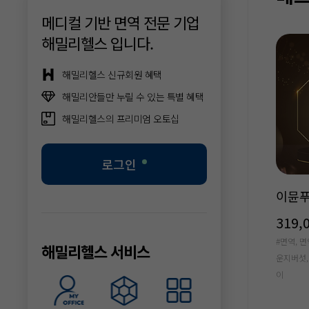
메디컬 기반 면역 전문 기업
해밀리헬스 입니다.
해밀리헬스 신규회원 혜택
해밀리안들만 누릴 수 있는 특별 혜택
해밀리헬스의 프리미엄 오토십
로그인
산콩 두유
황성주 박사의 라이프밀
이뮨
 무가당
산삼배양근
319,
원
242,000원
#면역, 면
해밀리헬스 서비스
영양, 프리미엄, 국산콩,
#산삼배양근,미강발효분말,수퍼자미,88
운지버섯,
간식, 간편간식, 건강간식
가지,자연원료,프리미엄,균형영양,건강,
이
에너지,면역,황성주생식