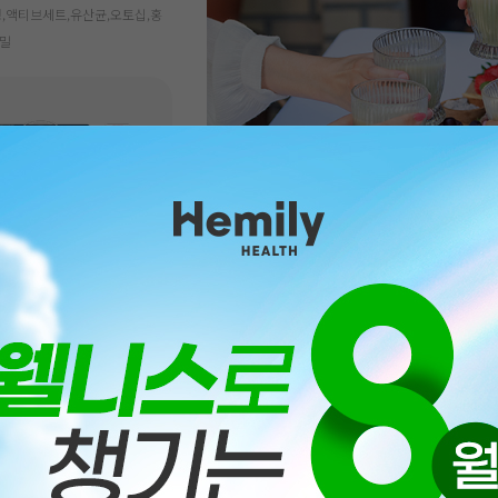
,액티브세트,유산균,오토십,홍
프밀
세트(무가당)New
300원