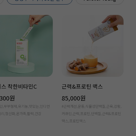
러스 착한비타민C
근력&프로틴 맥스
,300원
85,000원
민,무부형제,유기농,맛있는,인디언
#근력개선,운동,식물성단백질,근육,강황,
리,항산화,온가족,활력,건강
커큐민,근력,프로틴,단백질,근력&프로틴
맥스,프로틴맥스