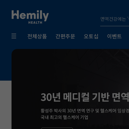
전체상품
간편주문
오토십
이벤트