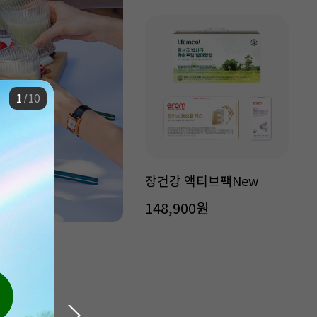
1
10
/
장건강 액티브팩New
148,900원