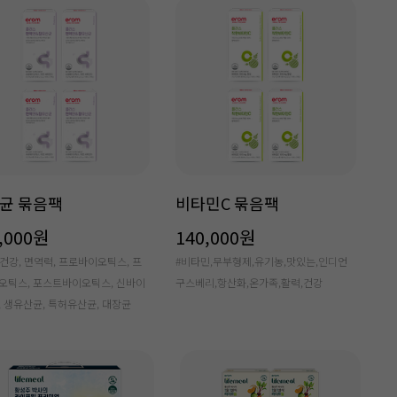
균 묶음팩
비타민C 묶음팩
,000원
140,000원
장건강, 면역력, 프로바이오틱스, 프
#비타민,무부형제,유기농,맛있는,인디언
오틱스, 포스트바이오틱스, 신바이
구스베리,항산화,온가족,활력,건강
 생유산균, 특허유산균, 대장균