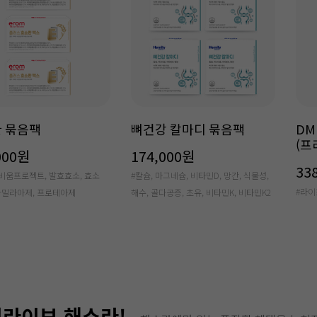
 묶음팩
뼈건강 칼마디 묶음팩
DM
(프
000원
174,000원
33
 비움프로젝트, 발효효소, 효소
#칼슘, 마그네슘, 비타민D, 망간, 식물성,
#라이
-아밀라아제, 프로테아제
해수, 골다공증, 초유, 비타민K, 비타민K2
라이브 해쇼라!