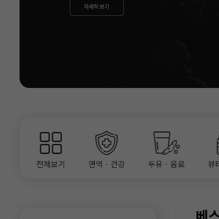
전체보기
면역ㆍ건강
두유ㆍ음료
뷰
베